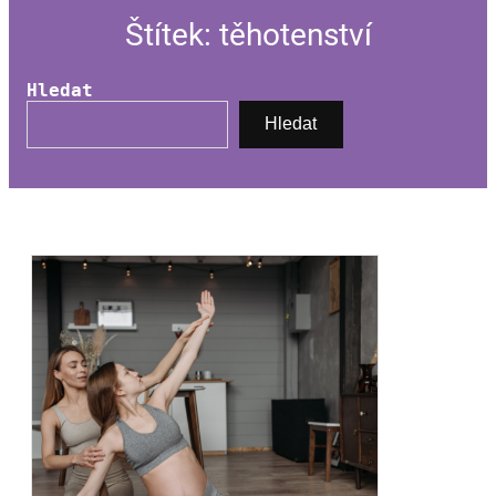
Štítek:
těhotenství
Hledat
Hledat