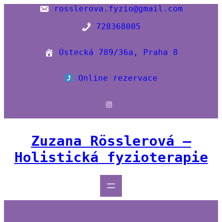
Přeskočit
rosslerova.fyzio@gmail.com
na
728368005
obsah
Ústecká 789/36a, Praha 8
Online rezervace
Instagram
Zuzana Rösslerová –
Holistická fyzioterapie