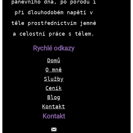
pánevního dna, po porodu i
při dlouhodobém napětí v
těle prostřednictvím jemné
a celostní práce s tělem.
Rychlé odkazy
Domů
O mně
Služby
Ceník
Blog
Kontakt
Kontakt