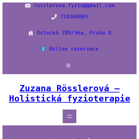
Přeskočit
rosslerova.fyzio@gmail.com
na
728368005
obsah
Ústecká 789/36a, Praha 8
Online rezervace
Instagram
Zuzana Rösslerová –
Holistická fyzioterapie