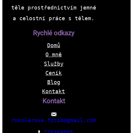
těle prostřednictvím jemné
a celostní práce s tělem.
Rychlé odkazy
Domů
O mně
Služby
Ceník
Blog
Kontakt
Kontakt
rosslerova.fyzio@gmail.com
728368005