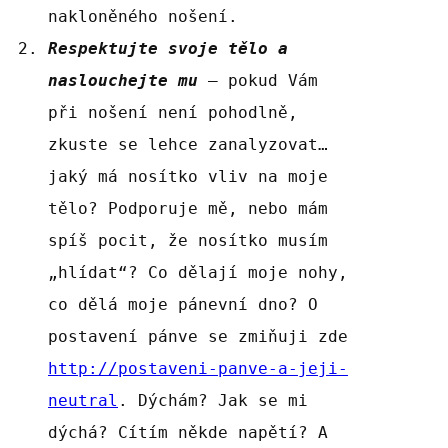
nakloněného nošení.
Respektujte svoje tělo a
naslouchejte mu
– pokud Vám
při nošení není pohodlně,
zkuste se lehce zanalyzovat…
jaký má nosítko vliv na moje
tělo? Podporuje mě, nebo mám
spíš pocit, že nosítko musím
„hlídat“? Co dělají moje nohy,
co dělá moje pánevní dno? O
postavení pánve se zmiňuji zde
http://postaveni-panve-a-jeji-
neutral
. Dýchám? Jak se mi
dýchá? Cítím někde napětí? A