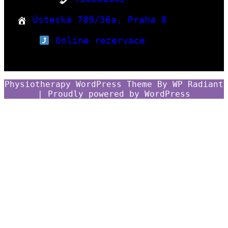
Ústecká 789/36a, Praha 8
Online rezervace
Physiotherapy WordPress Theme
By
WP Radiant
| Proudly powered by
WordPress