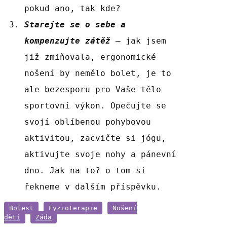
pokud ano, tak kde?
Starejte se o sebe a
kompenzujte
zátěž
– jak jsem
již zmiňovala, ergonomické
nošení by nemělo bolet, je to
ale bezesporu pro Vaše tělo
sportovní výkon. Opečujte se
svojí oblíbenou pohybovou
aktivitou, zacvičte si jógu,
aktivujte svoje nohy a pánevní
dno. Jak na to? o tom si
řekneme v dalším příspěvku.
Bolest
Fyzioterapie
Nošení
dětí
Záda