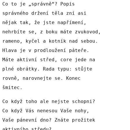
Co to je „správně“? Popis
správného držení těla zní asi
nějak tak, že jste napřímení,
nehrbíte se, z boku máte zvukovod,
rameno, kyčel a kotník nad sebou.
Hlava je v prodloužení páteře.
Máte aktivní střed, core jede na
plné obrátky. Rada typu: stůjte
rovně, narovnejte se. Konec
šmitec.
Co když toho ale nejste schopni?
Co když Vás nenesou Vaše nohy,
Vaše pánevní dno? Znáte prožitek
aktivního středu?