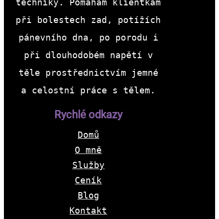
techniky. Pomáhám klientkám
při bolestech zad, potížích
pánevního dna, po porodu i
při dlouhodobém napětí v
těle prostřednictvím jemné
a celostní práce s tělem.
Rychlé odkazy
Domů
O mně
Služby
Ceník
Blog
Kontakt