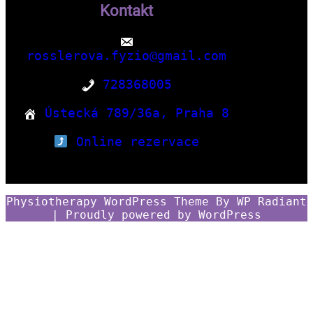
Kontakt
rosslerova.fyzio@gmail.com
728368005
Ústecká 789/36a, Praha 8
Online rezervace
Physiotherapy WordPress Theme
By
WP Radiant
| Proudly powered by
WordPress