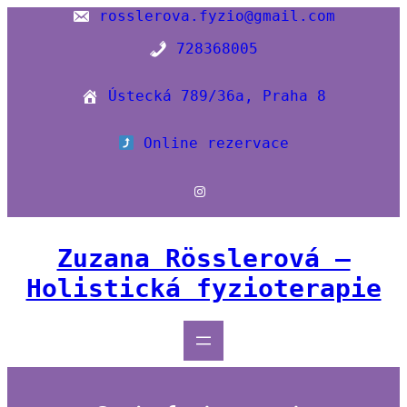
Přeskočit
rosslerova.fyzio@gmail.com
na
728368005
obsah
Ústecká 789/36a, Praha 8
Online rezervace
Instagram
Zuzana Rösslerová –
Holistická fyzioterapie