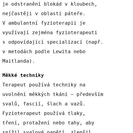
je odstranění blokád v kloubech,
nejčastěji v oblasti páteře.
V ambulantní fyzioterapii je
využívají zejména fyzioterapeuti
s odpovídající specializací (např.
v metodách podle Lewita nebo
Maitlanda).
Měkké techniky
Terapeut používá techniky na
uvolnění měkkých tkání – především
svalů, fascií, šlach a vazů.
Fyzioterapeut používá tlaky,
tření, protažení nebo tahy, aby
snížil svalové napětí, zlepšil